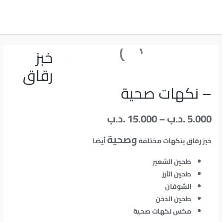
خطي
لى
لمحتوى
خبز
رقاق
– نكهات صحية
5.000
.د.ب
–
15.000
.د.ب
وصحية
خبز رقاق بنكهات مختلفة
أيضا
طحين الشعير
طحين الأرز
الشوفان
طحين الدخن
مكس نكهات صحية