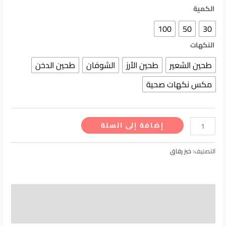
الكمية
100
50
30
النكهات
طحين الشعير
طحين الأرز
الشوفان
طحين الدخن
مكس نكهات صحية
كمية
إضافة إلى السلة
خبز
رقاق
التصنيف:
خبز رقاق
–
نكهات
صحية
معلومات إضافية
مراجعات (0)