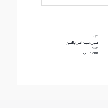
كيك
ميني كيك الجزر والجوز
6.000
.د.ب
تم
التقييم
0
من
5