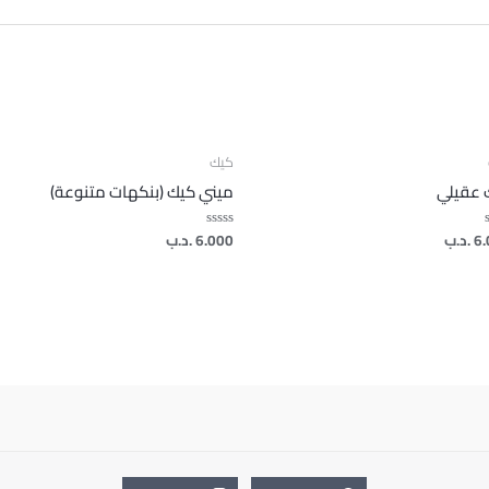
كيك
 عقيلي
ميني كيك (بنكهات متنوعة)
6.
.د.ب
6.000
.د.ب
تم
يم
التقييم
0
من
5