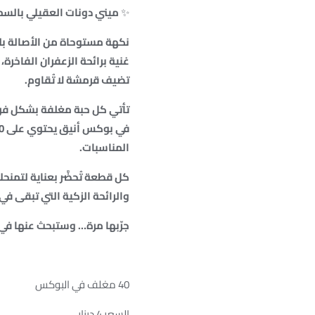
✨
ميني دونات العقيلي بالسم
نكهة مستوحاة من الأصالة بل
غنية برائحة الزعفران الفاخر
تضيف قرمشة لا تُقاوم.
تأتي كل حبة مغلفة بشكل فردي
المناسبات.
كل قطعة تُحضَّر بعناية لتمنحك 
والرائحة الزكية التي تبقى في 
جرّبها مرة… وستبحث عنها في
40 مغلف في البوكس
السعر 4 دينار