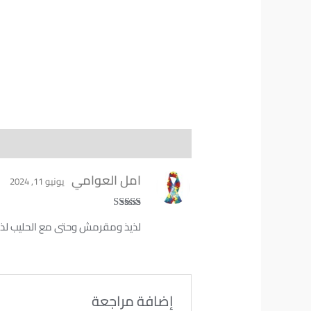
مراجعات (1)
امل العوامي
يونيو 11, 2024
تم التقييم
5
لذيذ ومقرمش وحتى مع الحليب لذي
من 5
إضافة مراجعة