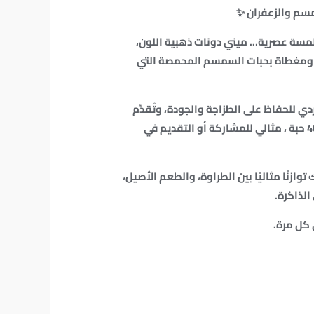
سم والزعفران ✨
مسة عصرية… ميني دونات ذهبية اللون،
ة، ومغطاة بحبات السمسم المحمصة التي
 للحفاظ على الطزاجة والجودة، وتُقدَّم
في بوكس أنيق يحتوي على 40 حبة ، مثالي للمشاركة أو التقديم في
توازنًا مثاليًا بين الطراوة، والطعم الأصيل،
الذاكرة.
 كل مرة.